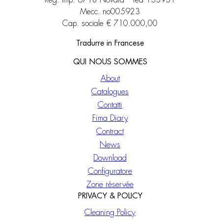
Reg. imp. 6718 Novara – rea 133931
Mecc. no005923
Cap. sociale € 710.000,00
Tradurre in Francese
QUI NOUS SOMMES
About
Catalogues
Contatti
Fima Diary
Contract
News
Download
Configuratore
Zone réservée
PRIVACY & POLICY
Cleaning Policy