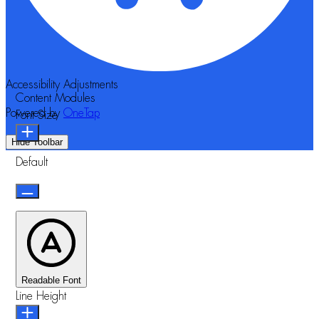
Accessibility Adjustments
Content Modules
Powered by
OneTap
Font Size
Hide Toolbar
Default
Readable Font
Line Height