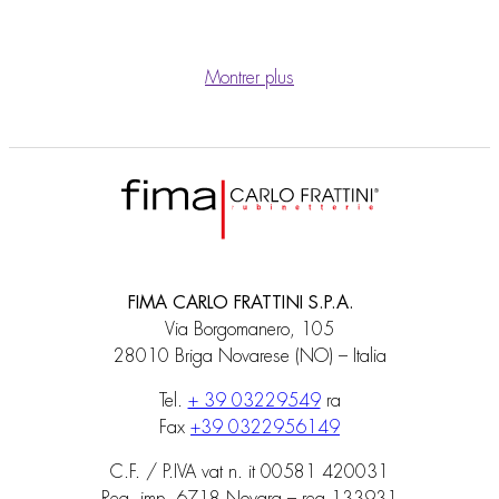
Montrer plus
FIMA CARLO FRATTINI S.P.A.
Via Borgomanero, 105
28010 Briga Novarese (NO) – Italia
Tel.
+ 39 03229549
ra
Fax
+39 0322956149
C.F. / P.IVA vat n. it 00581 420031