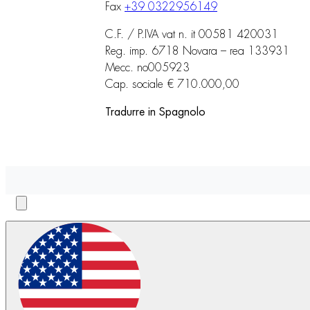
Fax
+39 0322956149
C.F. / P.IVA vat n. it 00581 420031
Reg. imp. 6718 Novara – rea 133931
Mecc. no005923
Cap. sociale € 710.000,00
Tradurre in Spagnolo