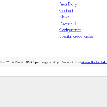
Fima Diary
Contract
News
Download
Configuratore
Solicitar credenciales
© 2026 - Art Direction
FIMA S.p.a
- Design & Sviluppo Made with
at
Monkey Theatre Studio