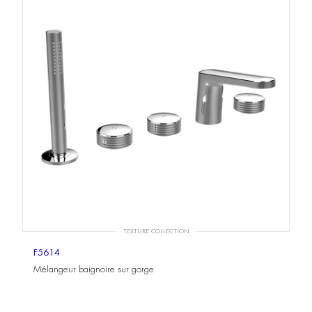
TEXTURE COLLECTION
F5614
Mélangeur baignoire sur gorge