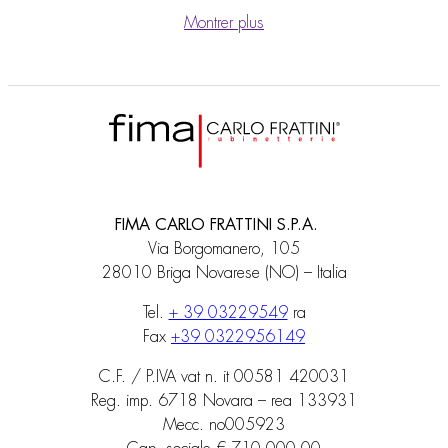
Montrer plus
FIMA CARLO FRATTINI S.P.A.
Via Borgomanero, 105
28010 Briga Novarese (NO) – Italia
Tel.
+ 39 03229549
ra
Fax
+39 0322956149
C.F. / P.IVA vat n. it 00581 420031
Reg. imp. 6718 Novara – rea 133931
Mecc. no005923