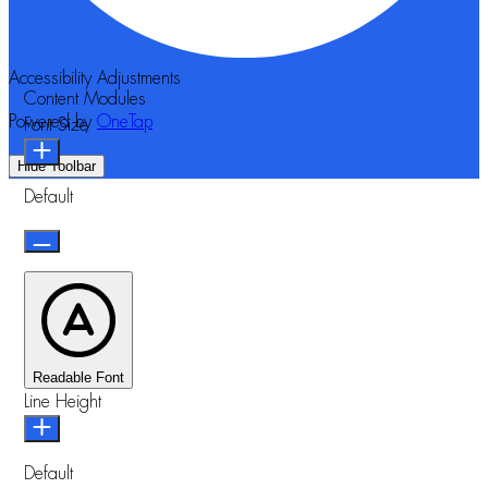
Accessibility Adjustments
Content Modules
Powered by
OneTap
Font Size
Hide Toolbar
Default
Readable Font
Line Height
Default