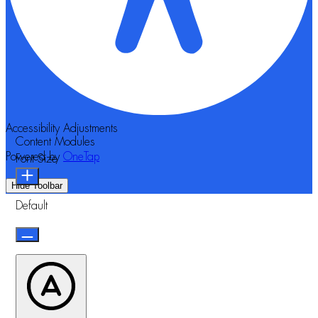
Accessibility Adjustments
Content Modules
Powered by
OneTap
Font Size
Hide Toolbar
Default