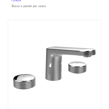
F2929
Bocca a parete per vasca