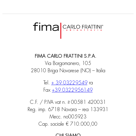
FIMA CARLO FRATTINI S.P.A.
Via Borgomanero, 105
28010 Briga Novarese (NO) – Italia
Tel.
+ 39 03229549
ra
Fax
+39 0322956149
C.F. / P.IVA vat n. it 00581 420031
Reg. imp. 6718 Novara – rea 133931
Mecc. no005923
Cap. sociale € 710.000,00
CHI SIAMO