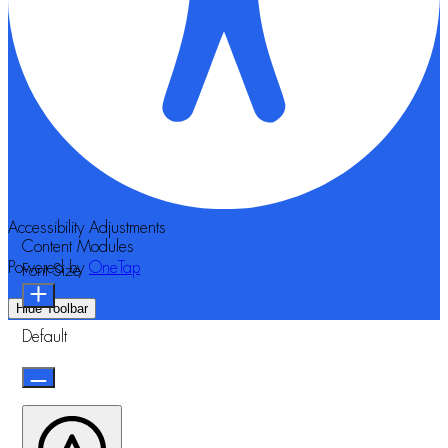
Accessibility Adjustments
Content Modules
Powered by
OneTap
Font Size
Hide Toolbar
Default