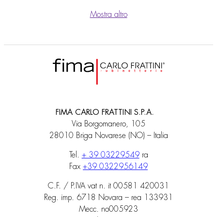
Mostra altro
FIMA CARLO FRATTINI S.P.A.
Via Borgomanero, 105
28010 Briga Novarese (NO) – Italia
Tel.
+ 39 03229549
ra
Fax
+39 0322956149
C.F. / P.IVA vat n. it 00581 420031
Reg. imp. 6718 Novara – rea 133931
Mecc. no005923