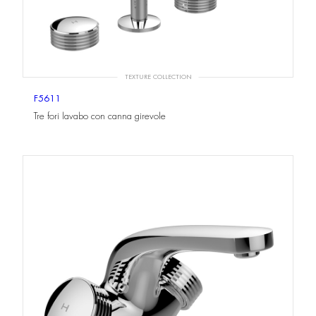
TEXTURE COLLECTION
F5611
Tre fori lavabo con canna girevole