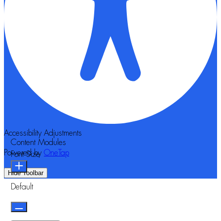
Accessibility Adjustments
Content Modules
Powered by
OneTap
Font Size
Hide Toolbar
Default