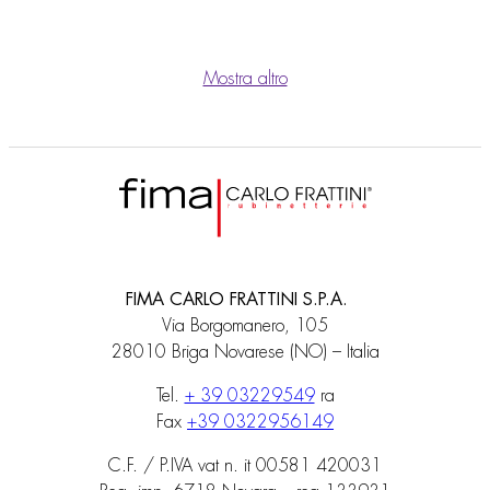
Mostra altro
FIMA CARLO FRATTINI S.P.A.
Via Borgomanero, 105
28010 Briga Novarese (NO) – Italia
Tel.
+ 39 03229549
ra
Fax
+39 0322956149
C.F. / P.IVA vat n. it 00581 420031