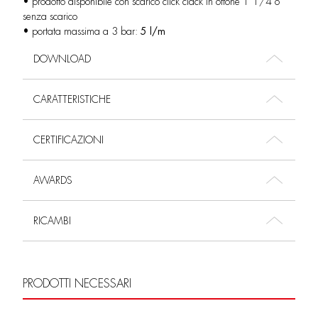
• prodotto disponibile con scarico click clack in ottone 1”1/4 o
senza scarico
• portata massima a 3 bar:
5 l/m
DOWNLOAD
CARATTERISTICHE
CERTIFICAZIONI
AWARDS
RICAMBI
PRODOTTI NECESSARI