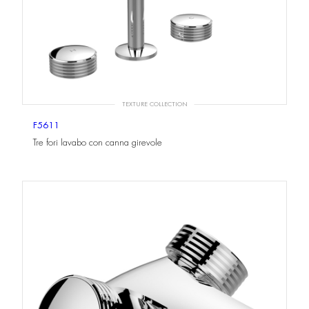
TEXTURE COLLECTION
F5611
Tre fori lavabo con canna girevole