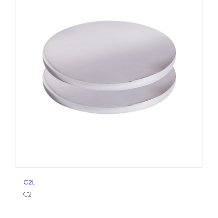
C2L
C2