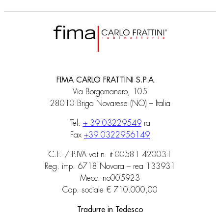
FIMA CARLO FRATTINI S.P.A.
Via Borgomanero, 105
28010 Briga Novarese (NO) – Italia
Tel.
+ 39 03229549
ra
Fax
+39 0322956149
C.F. / P.IVA vat n. it 00581 420031
Reg. imp. 6718 Novara – rea 133931
Mecc. no005923
Cap. sociale € 710.000,00
Tradurre in Tedesco