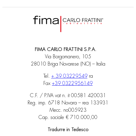
FIMA CARLO FRATTINI S.P.A.
Via Borgomanero, 105
28010 Briga Novarese (NO) – Italia
Tel.
+ 39 03229549
ra
Fax
+39 0322956149
C.F. / P.IVA vat n. it 00581 420031
Reg. imp. 6718 Novara – rea 133931
Mecc. no005923
Cap. sociale € 710.000,00
Tradurre in Tedesco