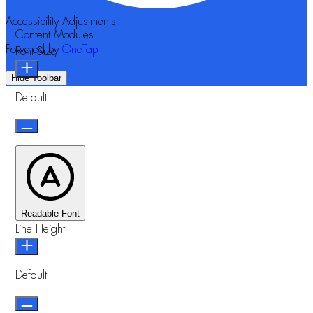
Accessibility Adjustments
Content Modules
Powered by
OneTap
Font Size
Hide Toolbar
Default
Readable Font
Line Height
Default