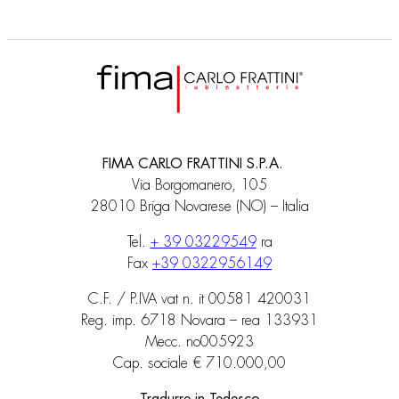
FIMA CARLO FRATTINI S.P.A.
Via Borgomanero, 105
28010 Briga Novarese (NO) – Italia
Tel.
+ 39 03229549
ra
Fax
+39 0322956149
C.F. / P.IVA vat n. it 00581 420031
Reg. imp. 6718 Novara – rea 133931
Mecc. no005923
Cap. sociale € 710.000,00