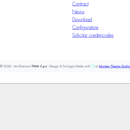
Contract
News
Download
Configuratore
Solicitar credenciales
© 2026 - Art Direction
FIMA S.p.a
- Design & Sviluppo Made with
at
Monkey Theatre Studio