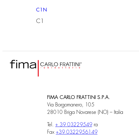
C1N
C1
FIMA CARLO FRATTINI S.P.A.
Via Borgomanero, 105
28010 Briga Novarese (NO) – Italia
Tel.
+ 39 03229549
ra
Fax
+39 0322956149