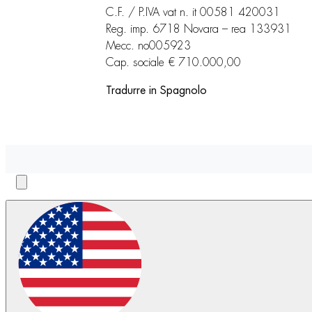
C.F. / P.IVA vat n. it 00581 420031
Reg. imp. 6718 Novara – rea 133931
Mecc. no005923
Cap. sociale € 710.000,00
Tradurre in Spagnolo