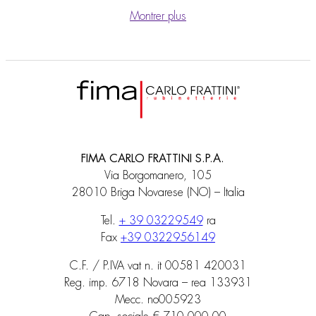
Montrer plus
FIMA CARLO FRATTINI S.P.A.
Via Borgomanero, 105
28010 Briga Novarese (NO) – Italia
Tel.
+ 39 03229549
ra
Fax
+39 0322956149
C.F. / P.IVA vat n. it 00581 420031
Reg. imp. 6718 Novara – rea 133931
Mecc. no005923