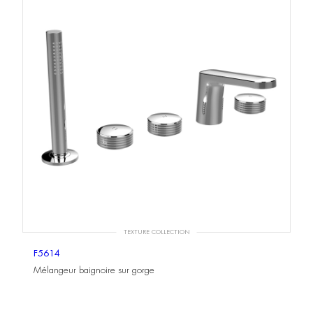
TEXTURE COLLECTION
F5614
Mélangeur baignoire sur gorge