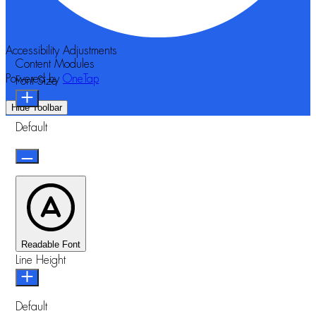
Accessibility Adjustments
Content Modules
Powered by
OneTap
Font Size
Hide Toolbar
Default
Readable Font
Line Height
Default