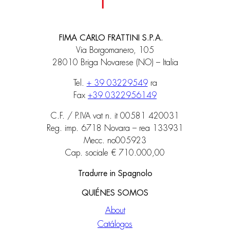
FIMA CARLO FRATTINI S.P.A.
Via Borgomanero, 105
28010 Briga Novarese (NO) – Italia
Tel.
+ 39 03229549
ra
Fax
+39 0322956149
C.F. / P.IVA vat n. it 00581 420031
Reg. imp. 6718 Novara – rea 133931
Mecc. no005923
Cap. sociale € 710.000,00
Tradurre in Spagnolo
QUIÉNES SOMOS
About
Catálogos