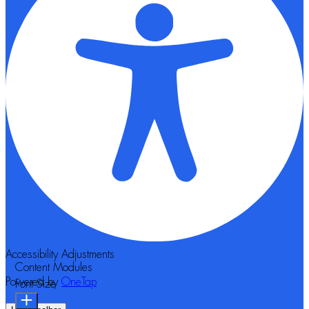
Accessibility Adjustments
Content Modules
Powered by
OneTap
Font Size