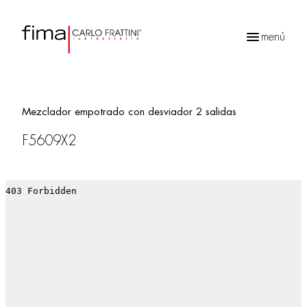
menú
Búsqueda
de
productos
Mezclador empotrado con desviador 2 salidas
F5609X2