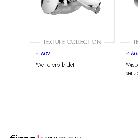
TEXTURE COLLECTION
T
F5602
F560
Monoforo bidet
Misc
senz