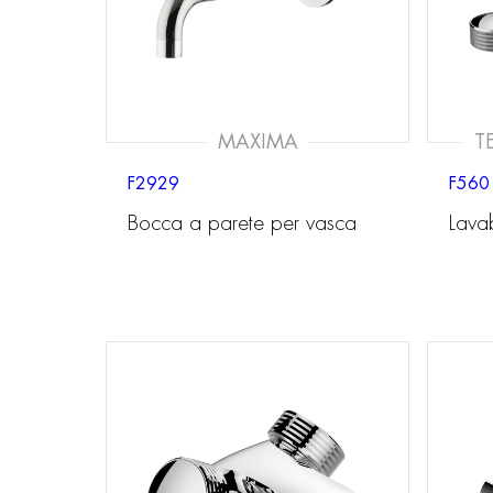
MAXIMA
T
F2929
F560
Bocca a parete per vasca
Lavab