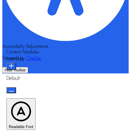
Accessibility Adjustments
Content Modules
Powered by
OneTap
Font Size
Hide Toolbar
Default
Readable Font