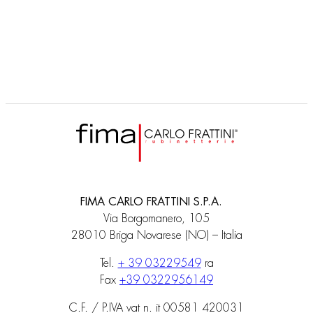
FIMA CARLO FRATTINI S.P.A.
Via Borgomanero, 105
28010 Briga Novarese (NO) – Italia
Tel.
+ 39 03229549
ra
Fax
+39 0322956149
C.F. / P.IVA vat n. it 00581 420031