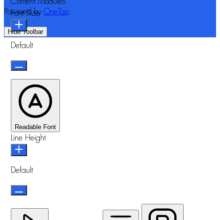
Content Modules
Powered by
OneTap
Font Size
Hide Toolbar
Default
Readable Font
Line Height
Default