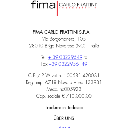
FIMA CARLO FRATTINI S.P.A.
Via Borgomanero, 105
28010 Briga Novarese (NO) – Italia
Tel.
+ 39 03229549
ra
Fax
+39 0322956149
C.F. / P.IVA vat n. it 00581 420031
Reg. imp. 6718 Novara – rea 133931
Mecc. no005923
Cap. sociale € 710.000,00
Tradurre in Tedesco
ÜBER UNS