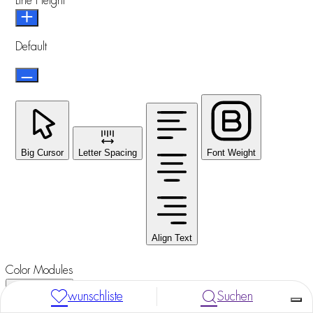
Line Height
Default
Big Cursor
Letter Spacing
Font Weight
Align Text
Color Modules
wunschliste
Suchen