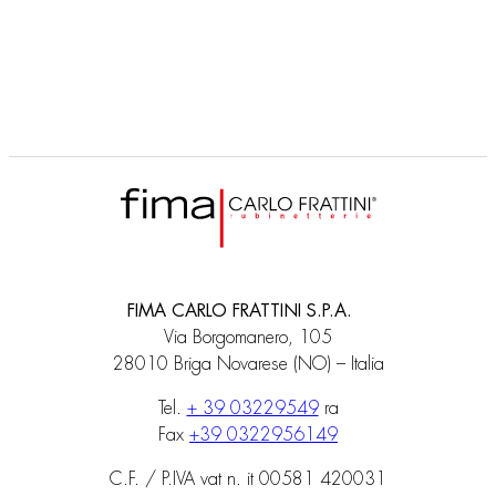
FIMA CARLO FRATTINI S.P.A.
Via Borgomanero, 105
28010 Briga Novarese (NO) – Italia
Tel.
+ 39 03229549
ra
Fax
+39 0322956149
C.F. / P.IVA vat n. it 00581 420031