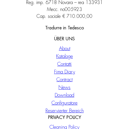
Reg. imp. 6718 Novara – rea 133931
Mecc. no005923
Cap. sociale € 710.000,00
Tradurre in Tedesco
ÜBER UNS
About
Kataloge
Contatti
Fima Diary
Contract
News
Download
Configuratore
Reservierter Bereich
PRIVACY POLICY
Cleaning Policy