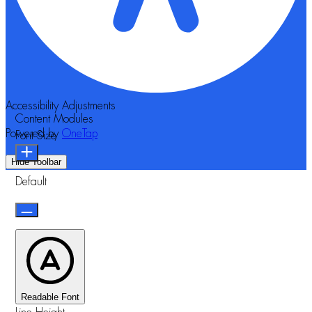
Accessibility Adjustments
Content Modules
Powered by
OneTap
Font Size
Hide Toolbar
Default
Readable Font