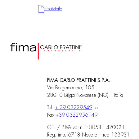
Ersatzteile
FIMA CARLO FRATTINI S.P.A.
Via Borgomanero, 105
28010 Briga Novarese (NO) – Italia
Tel.
+ 39 03229549
ra
Fax
+39 0322956149
C.F. / P.IVA vat n. it 00581 420031
Reg. imp. 6718 Novara – rea 133931