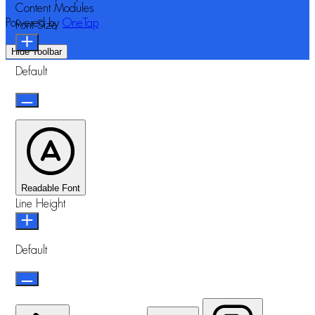
Content Modules
Powered by
OneTap
Font Size
Hide Toolbar
Default
Readable Font
Line Height
Default