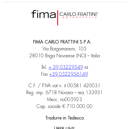
FIMA CARLO FRATTINI S.P.A.
Via Borgomanero, 105
28010 Briga Novarese (NO) – Italia
Tel.
+ 39 03229549
ra
Fax
+39 0322956149
C.F. / P.IVA vat n. it 00581 420031
Reg. imp. 6718 Novara – rea 133931
Mecc. no005923
Cap. sociale € 710.000,00
Tradurre in Tedesco