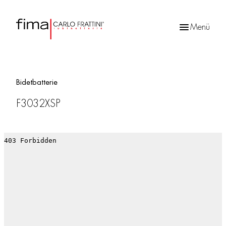
Menü
Products
search
Bidetbatterie
F3032XSP