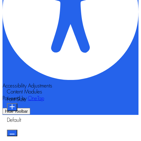
Accessibility Adjustments
Content Modules
Powered by
OneTap
Font Size
Hide Toolbar
Default