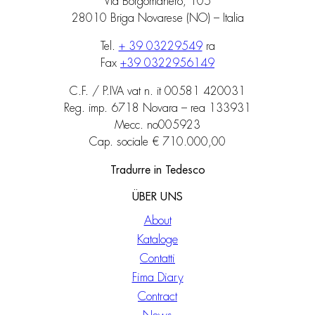
Via Borgomanero, 105
28010 Briga Novarese (NO) – Italia
Tel.
+ 39 03229549
ra
Fax
+39 0322956149
C.F. / P.IVA vat n. it 00581 420031
Reg. imp. 6718 Novara – rea 133931
Mecc. no005923
Cap. sociale € 710.000,00
Tradurre in Tedesco
ÜBER UNS
About
Kataloge
Contatti
Fima Diary
Contract