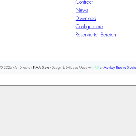
Contract
News
Download
Configuratore
Reservierter Bereich
© 2026 - Art Direction
FIMA S.p.a
- Design & Sviluppo Made with
at
Monkey Theatre Studio