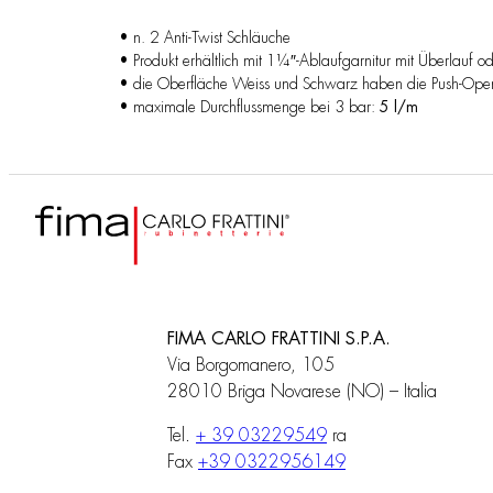
• n. 2 Anti-Twist Schläuche
• Produkt erhältlich mit 1¼″-Ablaufgarnitur mit Überlauf o
• die Oberfläche Weiss und Schwarz haben die Push-Open
• maximale Durchflussmenge bei 3 bar:
5 l/m
FIMA CARLO FRATTINI S.P.A.
Via Borgomanero, 105
28010 Briga Novarese (NO) – Italia
Tel.
+ 39 03229549
ra
Fax
+39 0322956149