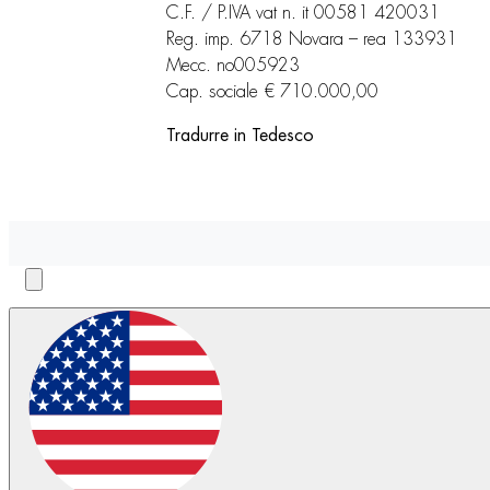
C.F. / P.IVA vat n. it 00581 420031
Reg. imp. 6718 Novara – rea 133931
Mecc. no005923
Cap. sociale € 710.000,00
Tradurre in Tedesco