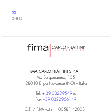
S2
Griff S2
FIMA CARLO FRATTINI S.P.A.
Via Borgomanero, 105
28010 Briga Novarese (NO) – Italia
Tel.
+ 39 03229549
ra
Fax
+39 0322956149
C.F. / P.IVA vat n. it 00581 420031