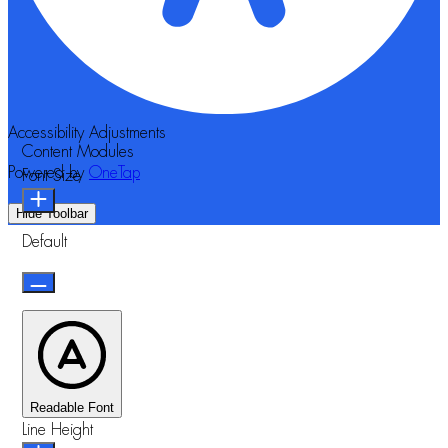
Accessibility Adjustments
Content Modules
Powered by
OneTap
Font Size
Hide Toolbar
Default
Readable Font
Line Height