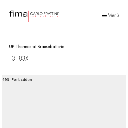
Menü
Products
search
UP Thermostat Brausebatterie
F3183X1