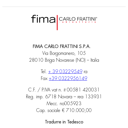
FIMA CARLO FRATTINI S.P.A.
Via Borgomanero, 105
28010 Briga Novarese (NO) – Italia
Tel.
+ 39 03229549
ra
Fax
+39 0322956149
C.F. / P.IVA vat n. it 00581 420031
Reg. imp. 6718 Novara – rea 133931
Mecc. no005923
Cap. sociale € 710.000,00
Tradurre in Tedesco