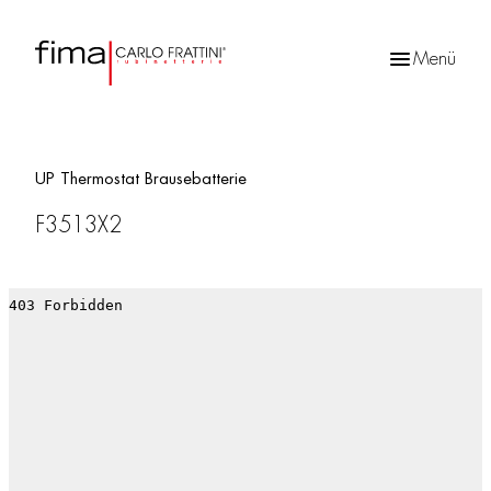
Menü
Products
search
UP Thermostat Brausebatterie
F3513X2