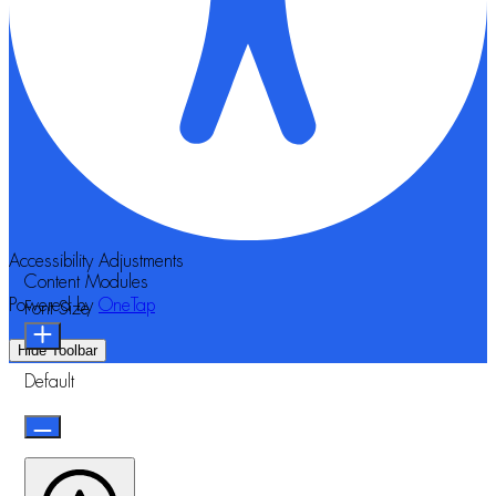
Accessibility Adjustments
Content Modules
Powered by
OneTap
Font Size
Hide Toolbar
Default