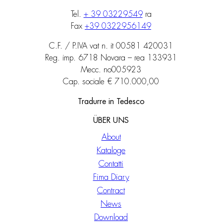
Tel.
+ 39 03229549
ra
Fax
+39 0322956149
C.F. / P.IVA vat n. it 00581 420031
Reg. imp. 6718 Novara – rea 133931
Mecc. no005923
Cap. sociale € 710.000,00
Tradurre in Tedesco
ÜBER UNS
About
Kataloge
Contatti
Fima Diary
Contract
News
Download