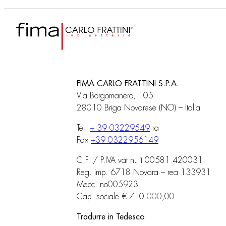
FIMA CARLO FRATTINI S.P.A.
Via Borgomanero, 105
28010 Briga Novarese (NO) – Italia
Tel.
+ 39 03229549
ra
Fax
+39 0322956149
C.F. / P.IVA vat n. it 00581 420031
Reg. imp. 6718 Novara – rea 133931
Mecc. no005923
Cap. sociale € 710.000,00
Tradurre in Tedesco