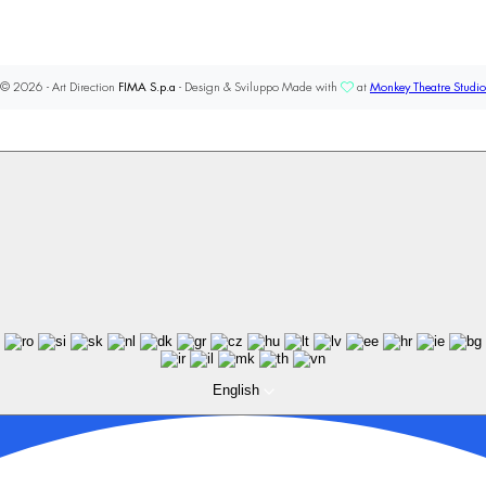
© 2026 - Art Direction
FIMA S.p.a
- Design & Sviluppo Made with
at
Monkey Theatre Studio
English