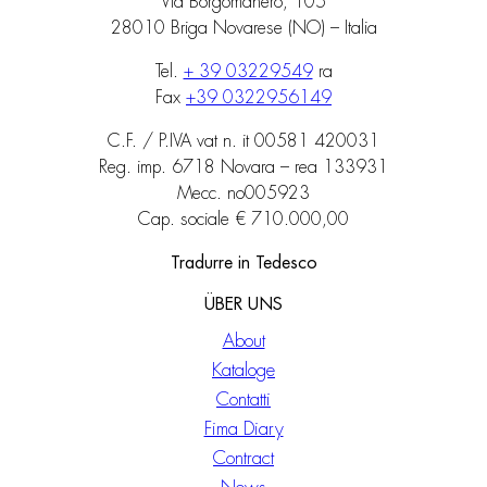
Via Borgomanero, 105
28010 Briga Novarese (NO) – Italia
Tel.
+ 39 03229549
ra
Fax
+39 0322956149
C.F. / P.IVA vat n. it 00581 420031
Reg. imp. 6718 Novara – rea 133931
Mecc. no005923
Cap. sociale € 710.000,00
Tradurre in Tedesco
ÜBER UNS
About
Kataloge
Contatti
Fima Diary
Contract