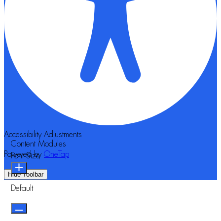
Accessibility Adjustments
Content Modules
Powered by
OneTap
Font Size
Hide Toolbar
Default