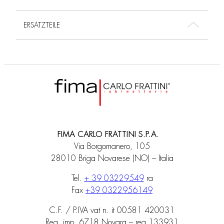
ERSATZTEILE
FIMA CARLO FRATTINI S.P.A.
Via Borgomanero, 105
28010 Briga Novarese (NO) – Italia
Tel.
+ 39 03229549
ra
Fax
+39 0322956149
C.F. / P.IVA vat n. it 00581 420031
Reg. imp. 6718 Novara – rea 133931