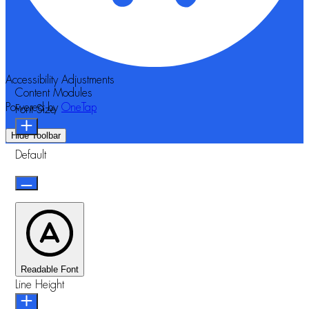
Accessibility Adjustments
Content Modules
Powered by
OneTap
Font Size
Hide Toolbar
Default
Readable Font
Line Height