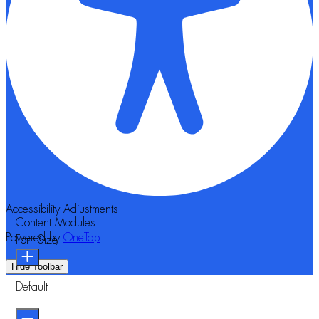
Accessibility Adjustments
Content Modules
Powered by
OneTap
Font Size
Hide Toolbar
Default