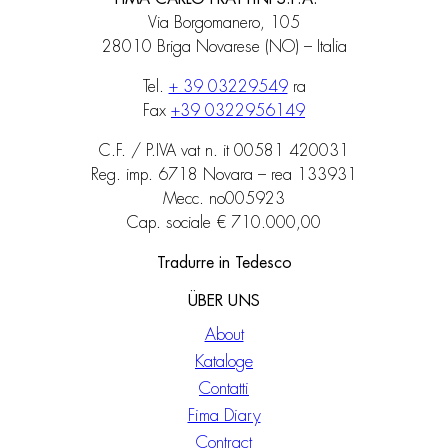
Via Borgomanero, 105
28010 Briga Novarese (NO) – Italia
Tel.
+ 39 03229549
ra
Fax
+39 0322956149
C.F. / P.IVA vat n. it 00581 420031
Reg. imp. 6718 Novara – rea 133931
Mecc. no005923
Cap. sociale € 710.000,00
Tradurre in Tedesco
ÜBER UNS
About
Kataloge
Contatti
Fima Diary
Contract