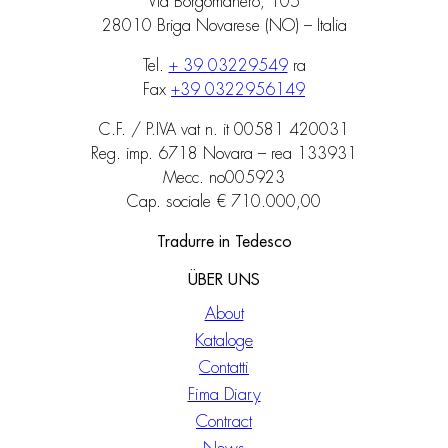
Via Borgomanero, 105
28010 Briga Novarese (NO) – Italia
Tel.
+ 39 03229549
ra
Fax
+39 0322956149
C.F. / P.IVA vat n. it 00581 420031
Reg. imp. 6718 Novara – rea 133931
Mecc. no005923
Cap. sociale € 710.000,00
Tradurre in Tedesco
ÜBER UNS
About
Kataloge
Contatti
Fima Diary
Contract