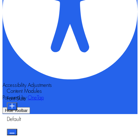
Accessibility Adjustments
Content Modules
Powered by
OneTap
Font Size
Hide Toolbar
Default