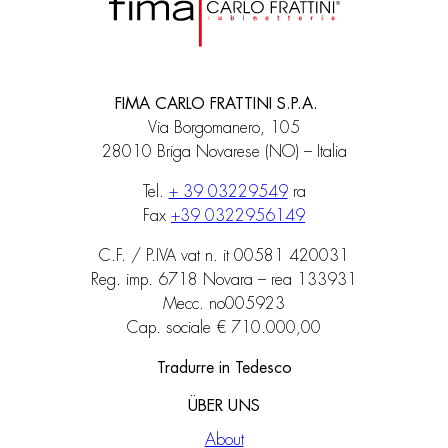
FIMA CARLO FRATTINI S.P.A.
Via Borgomanero, 105
28010 Briga Novarese (NO) – Italia
Tel.
+ 39 03229549
ra
Fax
+39 0322956149
C.F. / P.IVA vat n. it 00581 420031
Reg. imp. 6718 Novara – rea 133931
Mecc. no005923
Cap. sociale € 710.000,00
Tradurre in Tedesco
ÜBER UNS
About