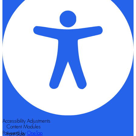
Accessibility Adjustments
Content Modules
Powered by
OneTap
Font Size