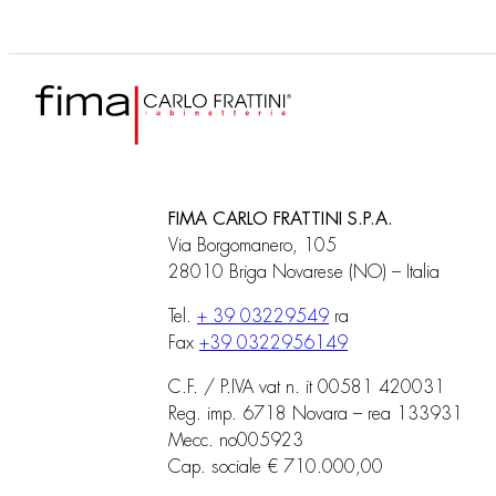
FIMA CARLO FRATTINI S.P.A.
Via Borgomanero, 105
28010 Briga Novarese (NO) – Italia
Tel.
+ 39 03229549
ra
Fax
+39 0322956149
C.F. / P.IVA vat n. it 00581 420031
Reg. imp. 6718 Novara – rea 133931
Mecc. no005923
Cap. sociale € 710.000,00