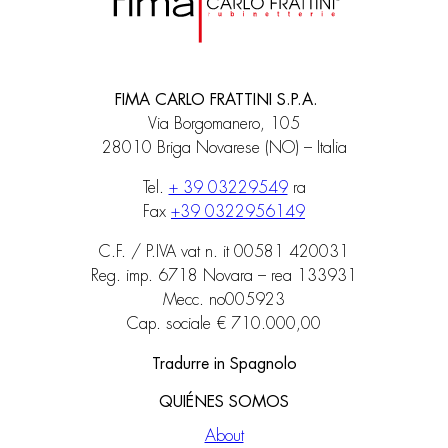
FIMA CARLO FRATTINI S.P.A.
Via Borgomanero, 105
28010 Briga Novarese (NO) – Italia
Tel.
+ 39 03229549
ra
Fax
+39 0322956149
C.F. / P.IVA vat n. it 00581 420031
Reg. imp. 6718 Novara – rea 133931
Mecc. no005923
Cap. sociale € 710.000,00
Tradurre in Spagnolo
QUIÉNES SOMOS
About