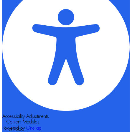
Accessibility Adjustments
Content Modules
Powered by
OneTap
Font Size