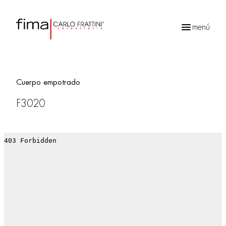
menú
Búsqueda
de
productos
Cuerpo empotrado
F3020