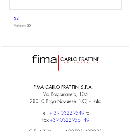
S2
Volante S2
FIMA CARLO FRATTINI S.P.A.
Via Borgomanero, 105
28010 Briga Novarese (NO) – Italia
Tel.
+ 39 03229549
ra
Fax
+39 0322956149