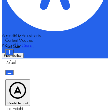
Accessibility Adjustments
Content Modules
Powered by
OneTap
Font Size
Hide Toolbar
Default
Readable Font
Line Height