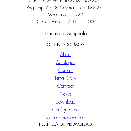
C.F. / P.IVA vat n. it 00581 420031
Reg. imp. 6718 Novara – rea 133931
Mecc. no005923
Cap. sociale € 710.000,00
Tradurre in Spagnolo
QUIÉNES SOMOS
About
Catálogos
Contatti
Fima Diary
Contract
News
Download
Configuratore
Solicitar credenciales
POLÍTICA DE PRIVACIDAD