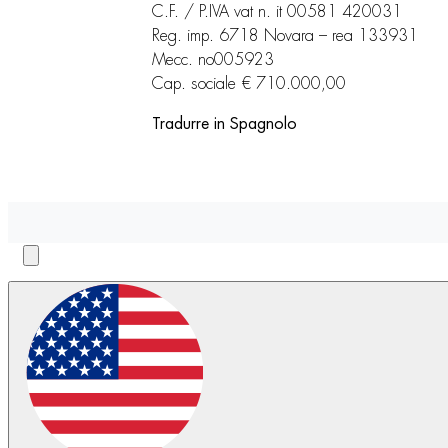
C.F. / P.IVA vat n. it 00581 420031
Reg. imp. 6718 Novara – rea 133931
Mecc. no005923
Cap. sociale € 710.000,00
Tradurre in Spagnolo