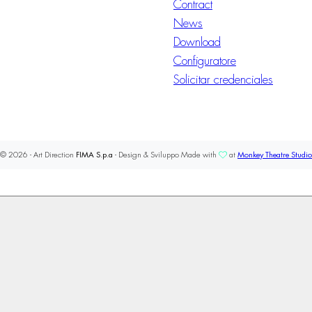
Contract
News
Download
Configuratore
Solicitar credenciales
© 2026 - Art Direction
FIMA S.p.a
- Design & Sviluppo Made with
at
Monkey Theatre Studio