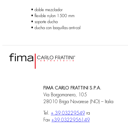
• doble mezclador
• flexible nylon 1500 mm
• soporte ducha
• ducha con boquillas anti-cal
FIMA CARLO FRATTINI S.P.A.
Via Borgomanero, 105
28010 Briga Novarese (NO) – Italia
Tel.
+ 39 03229549
ra
Fax
+39 0322956149