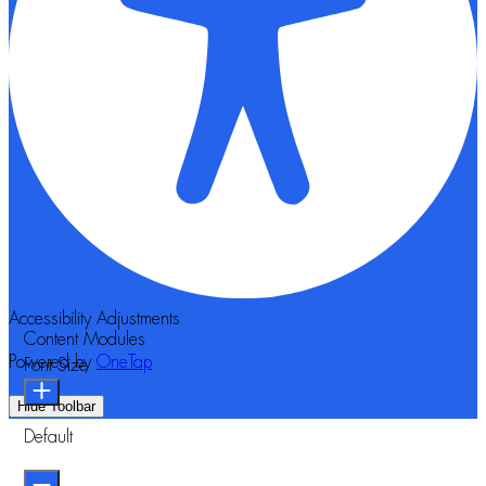
Accessibility Adjustments
Content Modules
Powered by
OneTap
Font Size
Hide Toolbar
Default