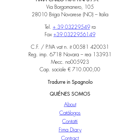
Via Borgomanero, 105
28010 Briga Novarese (NO) – Italia
Tel.
+ 39 03229549
ra
Fax
+39 0322956149
C.F. / P.IVA vat n. it 00581 420031
Reg. imp. 6718 Novara – rea 133931
Mecc. no005923
Cap. sociale € 710.000,00
Tradurre in Spagnolo
QUIÉNES SOMOS
About
Catálogos
Contatti
Fima Diary
Contract