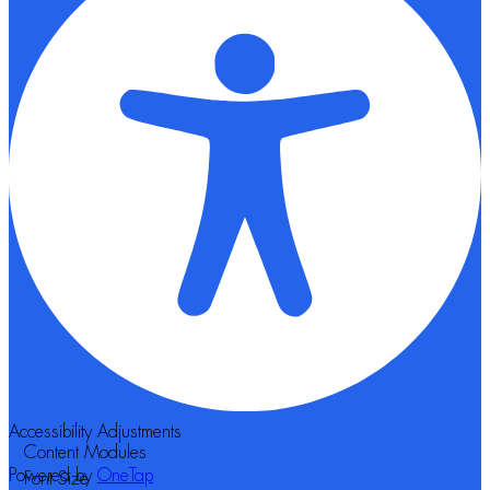
Accessibility Adjustments
Content Modules
Powered by
OneTap
Font Size