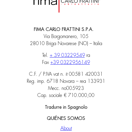
FIMA CARLO FRATTINI S.P.A.
Via Borgomanero, 105
28010 Briga Novarese (NO) – Italia
Tel.
+ 39 03229549
ra
Fax
+39 0322956149
C.F. / P.IVA vat n. it 00581 420031
Reg. imp. 6718 Novara – rea 133931
Mecc. no005923
Cap. sociale € 710.000,00
Tradurre in Spagnolo
QUIÉNES SOMOS
About