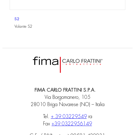
S2
Volante S2
FIMA CARLO FRATTINI S.P.A.
Via Borgomanero, 105
28010 Briga Novarese (NO) – Italia
Tel.
+ 39 03229549
ra
Fax
+39 0322956149