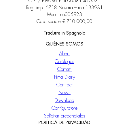
C.F. / P.IVA vat n. it 00581 420031
Reg. imp. 6718 Novara – rea 133931
Mecc. no005923
Cap. sociale € 710.000,00
Tradurre in Spagnolo
QUIÉNES SOMOS
About
Catálogos
Contatti
Fima Diary
Contract
News
Download
Configuratore
Solicitar credenciales
POLÍTICA DE PRIVACIDAD