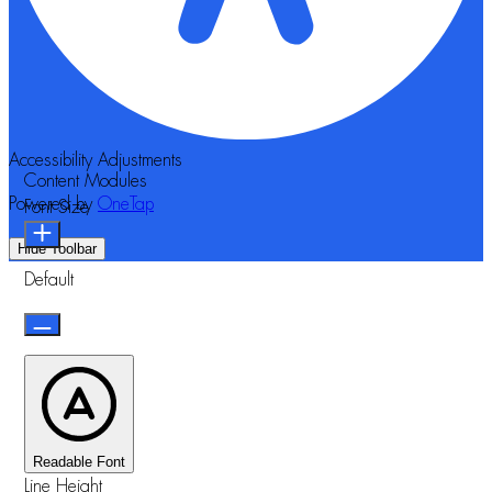
Accessibility Adjustments
Content Modules
Powered by
OneTap
Font Size
Hide Toolbar
Default
Readable Font
Line Height