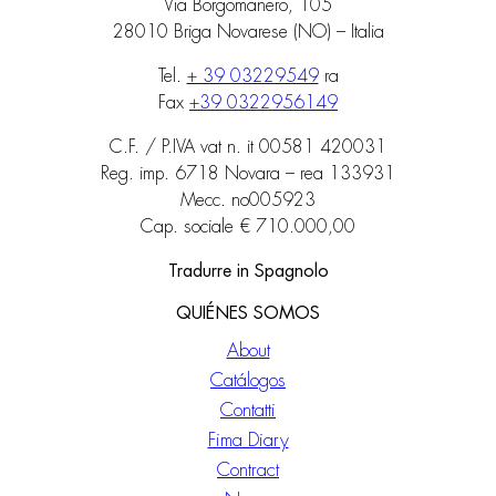
Via Borgomanero, 105
28010 Briga Novarese (NO) – Italia
Tel.
+ 39 03229549
ra
Fax
+39 0322956149
C.F. / P.IVA vat n. it 00581 420031
Reg. imp. 6718 Novara – rea 133931
Mecc. no005923
Cap. sociale € 710.000,00
Tradurre in Spagnolo
QUIÉNES SOMOS
About
Catálogos
Contatti
Fima Diary
Contract