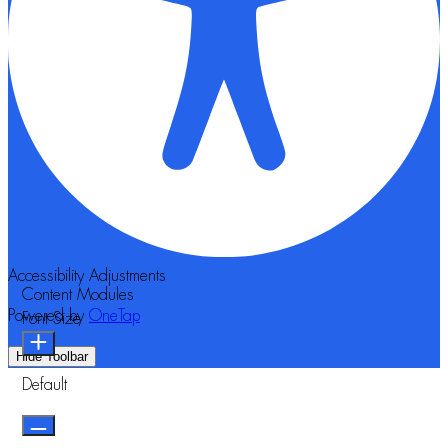
Accessibility Adjustments
Content Modules
Powered by
OneTap
Font Size
Hide Toolbar
Default