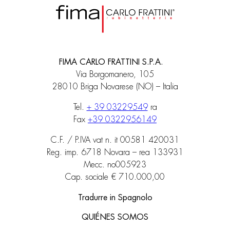
FIMA CARLO FRATTINI S.P.A.
Via Borgomanero, 105
28010 Briga Novarese (NO) – Italia
Tel.
+ 39 03229549
ra
Fax
+39 0322956149
C.F. / P.IVA vat n. it 00581 420031
Reg. imp. 6718 Novara – rea 133931
Mecc. no005923
Cap. sociale € 710.000,00
Tradurre in Spagnolo
QUIÉNES SOMOS