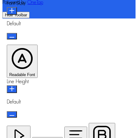
Powered by
OneTap
Font Size
Hide Toolbar
Default
Readable Font
Line Height
Default