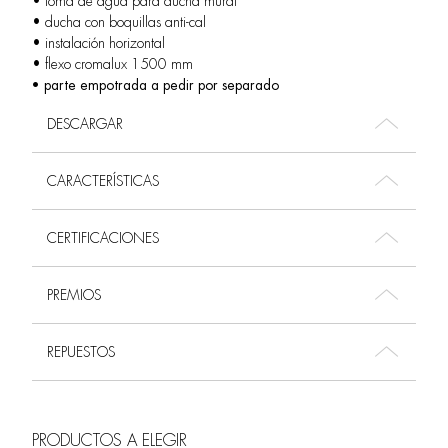
• toma de agua para ducha mural
• ducha con boquillas anti-cal
• instalación horizontal
• flexo cromalux 1500 mm
• parte empotrada a pedir por separado
DESCARGAR
CARACTERÍSTICAS
CERTIFICACIONES
PREMIOS
REPUESTOS
PRODUCTOS A ELEGIR