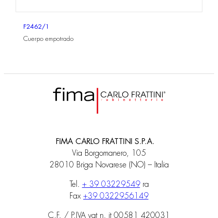
F2462/1
Cuerpo empotrado
FIMA CARLO FRATTINI S.P.A.
Via Borgomanero, 105
28010 Briga Novarese (NO) – Italia
Tel.
+ 39 03229549
ra
Fax
+39 0322956149
C.F. / P.IVA vat n. it 00581 420031