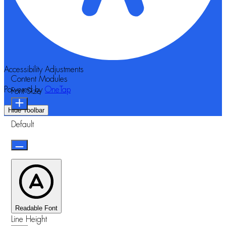
Accessibility Adjustments
Content Modules
Powered by
OneTap
Font Size
Hide Toolbar
Default
Readable Font
Line Height