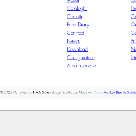
About
Co
Cataloghi
Et
Contatti
Cl
Fima Diary
Qu
Contract
Co
News
Pr
Download
No
Configuratore
In
Area riservata
© 2026 - Art Direction
FIMA S.p.a
- Design & Sviluppo Made with
at
Monkey Theatre Studio