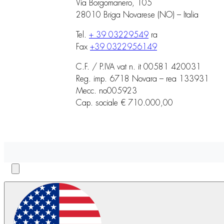
Via Borgomanero, 105
28010 Briga Novarese (NO) – Italia
Tel.
+ 39 03229549
ra
Fax
+39 0322956149
C.F. / P.IVA vat n. it 00581 420031
Reg. imp. 6718 Novara – rea 133931
Mecc. no005923
Cap. sociale € 710.000,00