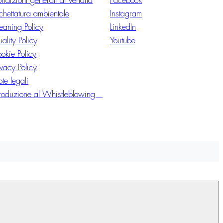
ndizioni generali di vendita
Facebook
ichettatura ambientale
Instagram
eaning Policy
LinkedIn
ality Policy
Youtube
okie Policy
ivacy Policy
te legali
troduzione al Whistleblowing