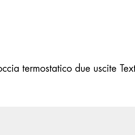
Ricerca
prodotti
cia termostatico due uscite Text