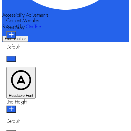
Accessibility Adjustments
Content Modules
Powered by
OneTap
Font Size
Hide Toolbar
Default
Readable Font
Line Height
Default