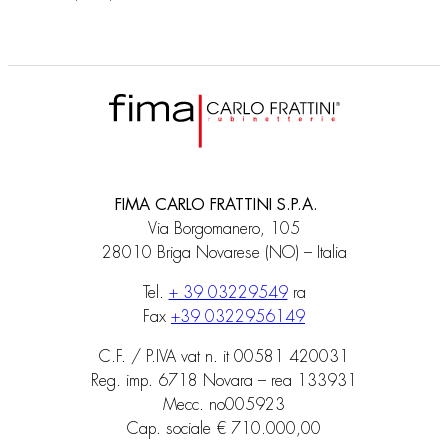
FIMA CARLO FRATTINI S.P.A.
Via Borgomanero, 105
28010 Briga Novarese (NO) – Italia
Tel.
+ 39 03229549
ra
Fax
+39 0322956149
C.F. / P.IVA vat n. it 00581 420031
Reg. imp. 6718 Novara – rea 133931
Mecc. no005923
Cap. sociale € 710.000,00