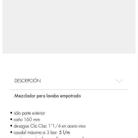
DESCRIPCIÓN
Mezclador para lavabo empotrado
• sólo parte exterior
• caño 160 mm
• desagüe Clic Clac 1”1/4 en acero inox
• caudal máximo a 3 bar:
5 l/m