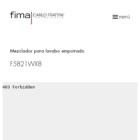
menú
Búsqueda
de
productos
Mezclador para lavabo empotrado
F5821WX8