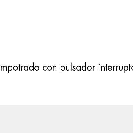
Búsqueda
de
productos
potrado con pulsador interrupt