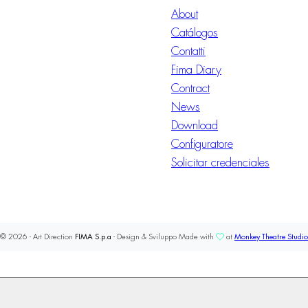
About
Catálogos
Contatti
Fima Diary
Contract
News
Download
Configuratore
Solicitar credenciales
© 2026 - Art Direction
FIMA S.p.a
- Design & Sviluppo Made with
at
Monkey Theatre Studio