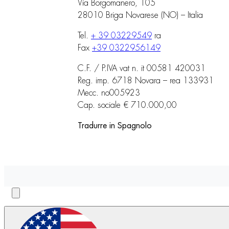
Via Borgomanero, 105
28010 Briga Novarese (NO) – Italia
Tel.
+ 39 03229549
ra
Fax
+39 0322956149
C.F. / P.IVA vat n. it 00581 420031
Reg. imp. 6718 Novara – rea 133931
Mecc. no005923
Cap. sociale € 710.000,00
Tradurre in Spagnolo