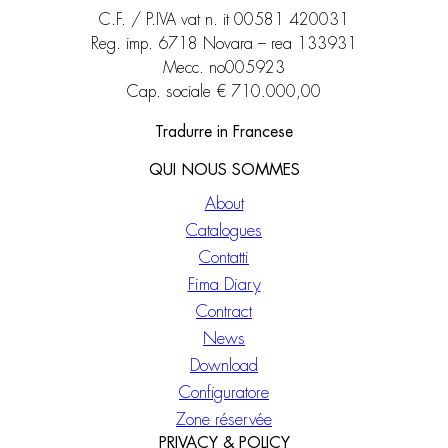
C.F. / P.IVA vat n. it 00581 420031
Reg. imp. 6718 Novara – rea 133931
Mecc. no005923
Cap. sociale € 710.000,00
Tradurre in Francese
QUI NOUS SOMMES
About
Catalogues
Contatti
Fima Diary
Contract
News
Download
Configuratore
Zone réservée
PRIVACY & POLICY