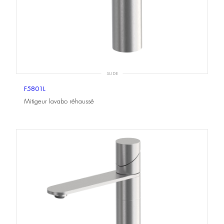
SLIDE
F5801L
Mitigeur lavabo réhaussé