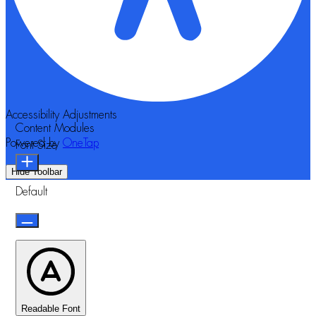
Accessibility Adjustments
Content Modules
Powered by
OneTap
Font Size
Hide Toolbar
Default
Readable Font