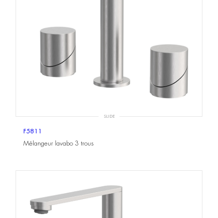
SLIDE
F5811
Mélangeur lavabo 3 trous