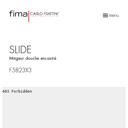
menu
Recherche
de
produits
SLIDE
Mitigeur douche encastré
F5823X3