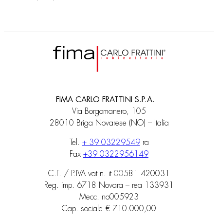
FIMA CARLO FRATTINI S.P.A.
Via Borgomanero, 105
28010 Briga Novarese (NO) – Italia
Tel.
+ 39 03229549
ra
Fax
+39 0322956149
C.F. / P.IVA vat n. it 00581 420031
Reg. imp. 6718 Novara – rea 133931
Mecc. no005923
Cap. sociale € 710.000,00