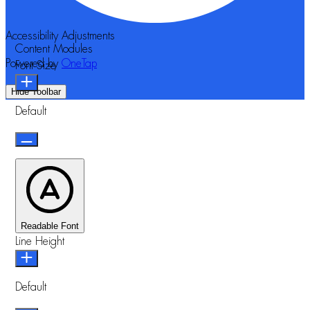
Accessibility Adjustments
Content Modules
Powered by
OneTap
Font Size
Hide Toolbar
Default
Readable Font
Line Height
Default