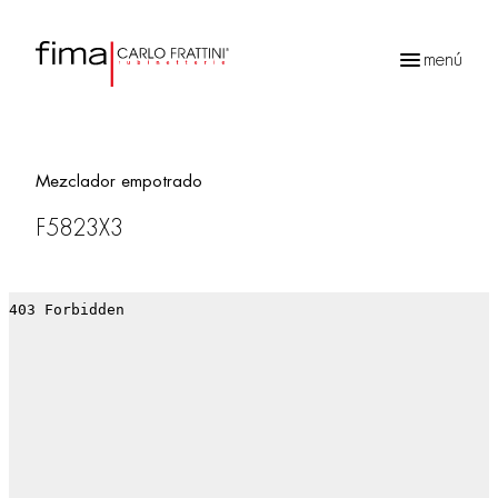
menú
Búsqueda
de
productos
Mezclador empotrado
F5823X3