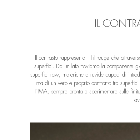
IL CONT
Il contrasto rappresenta il fil rouge che attraver
superfici. Da un lato troviamo la componente gl
superfici raw, materiche e ruvide capaci di introd
ma di un vero e proprio confronto tra superfici 
FIMA, sempre pronta a sperimentare sulle fi
lav