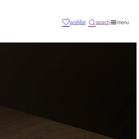
wishlist
search
menu