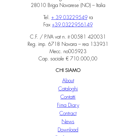
28010 Briga Novarese (NO) – Italia
Tel.
+ 39 03229549
ra
Fax
+39 0322956149
C.F. / P.IVA vat n. it 00581 420031
Reg. imp. 6718 Novara – rea 133931
Mecc. no005923
Cap. sociale € 710.000,00
CHI SIAMO
About
Cataloghi
Contatti
Fima Diary
Contract
News
Download