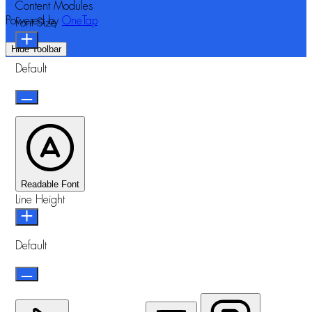
Content Modules
Powered by
OneTap
Font Size
Hide Toolbar
Default
Readable Font
Line Height
Default