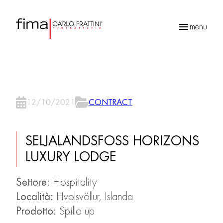
menu
Ricerca
prodotti
12/10/2021
CONTRACT
SELJALANDSFOSS HORIZONS
LUXURY LODGE
Settore:
Hospitality
Località:
Hvolsvöllur, Islanda
Prodotto:
Spillo up