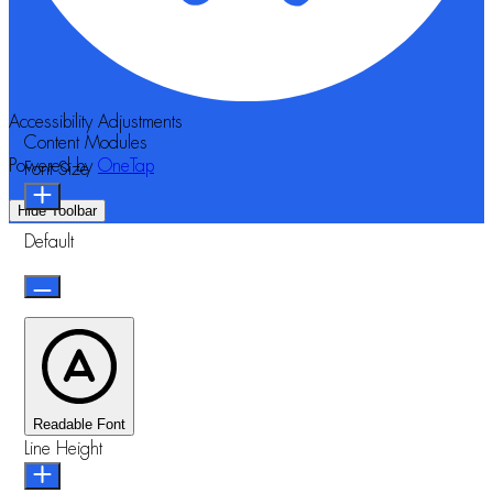
Accessibility Adjustments
Content Modules
Powered by
OneTap
Font Size
Hide Toolbar
Default
Readable Font
Line Height