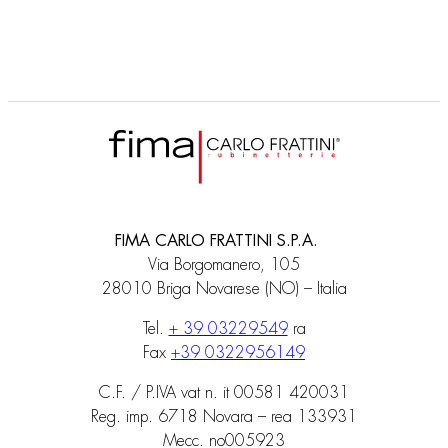
FIMA CARLO FRATTINI S.P.A.
Via Borgomanero, 105
28010 Briga Novarese (NO) – Italia
Tel.
+ 39 03229549
ra
Fax
+39 0322956149
C.F. / P.IVA vat n. it 00581 420031
Reg. imp. 6718 Novara – rea 133931
Mecc. no005923