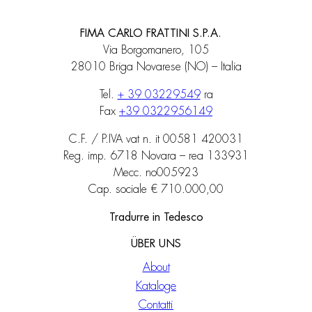
FIMA CARLO FRATTINI S.P.A.
Via Borgomanero, 105
28010 Briga Novarese (NO) – Italia
Tel.
+ 39 03229549
ra
Fax
+39 0322956149
C.F. / P.IVA vat n. it 00581 420031
Reg. imp. 6718 Novara – rea 133931
Mecc. no005923
Cap. sociale € 710.000,00
Tradurre in Tedesco
ÜBER UNS
About
Kataloge
Contatti