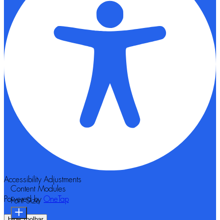
Accessibility Adjustments
Content Modules
Powered by
OneTap
Font Size
Hide Toolbar