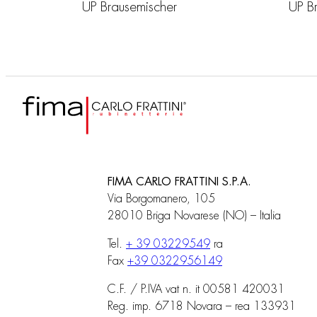
UP Brausemischer
UP B
FIMA CARLO FRATTINI S.P.A.
Via Borgomanero, 105
28010 Briga Novarese (NO) – Italia
Tel.
+ 39 03229549
ra
Fax
+39 0322956149
C.F. / P.IVA vat n. it 00581 420031
Reg. imp. 6718 Novara – rea 133931