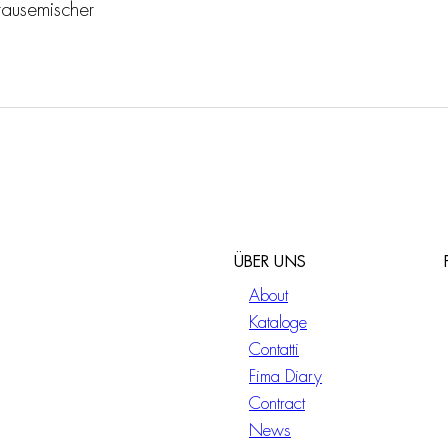
rausemischer
ÜBER UNS
About
Kataloge
Contatti
Fima Diary
Contract
News