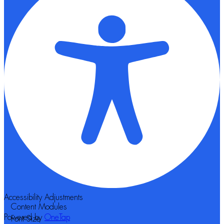
Accessibility Adjustments
Content Modules
Powered by
OneTap
Font Size