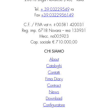
Tel.
+ 39 03229549
ra
Fax
+39 0322956149
C.F. / P.IVA vat n. it 00581 420031
Reg. imp. 6718 Novara – rea 133931
Mecc. no005923
Cap. sociale € 710.000,00
CHI SIAMO
About
Cataloghi
Contatti
Fima Diary
Contract
News
Download
Configuratore